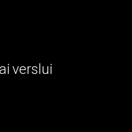
a
i
v
e
r
s
l
u
i