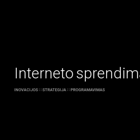
I
n
t
e
r
n
e
t
o
s
p
r
e
n
d
i
m
INOVACIJOS ∷ STRATEGIJA ∷ PROGRAMAVIMAS